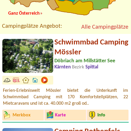
Ganz Österreich
»
Campingplätze Angebot:
Alle Campingplätze
Schwimmbad Camping
Mössler
Döbriach am Millstätter See
Kärnten
Bezirk
Spittal
Ferien-Erlebniswelt Mössler bietet die Unterkunft im
Schwimmbad Camping mit 170 Komfortstellplätzen, 22
Mietcaravans und ist ca. 40.000 m2 groß od..
Merkbox
Karte
Info