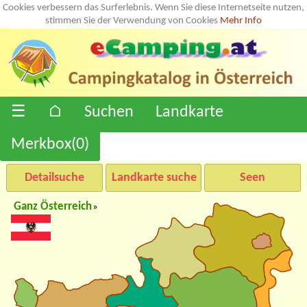
Cookies verbessern das Surferlebnis. Wenn Sie diese Internetseite nutzen,
stimmen Sie der Verwendung von Cookies
Mehr Info
☰
⌂
Suchen
Landkarte
Merkbox(
0
)
Detailsuche
Landkarte suche
Seen
Ganz Österreich
»