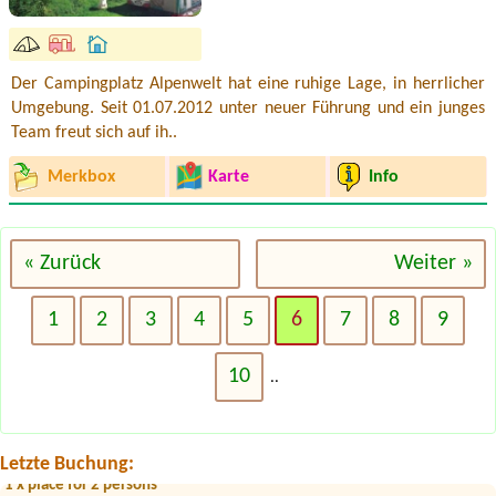
Der Campingplatz Alpenwelt hat eine ruhige Lage, in herrlicher
Umgebung. Seit 01.07.2012 unter neuer Führung und ein junges
Team freut sich auf ih..
Merkbox
Karte
Info
« Zurück
Weiter »
1
2
3
4
5
6
7
8
9
Termin ab 2026-07-31 |
Strandcafé Leimüller Camping
10
1xPlatz für 3 Erwachsene, 1 Hund
..
Termin ab 2026-07-25 |
Terrassencamping Ronacher
Wohnwagen 2 Personen 2 Hunde
Letzte Buchung:
Termin ab 2026-08-04 |
Camping Zirngast
1 x place for 2 persons