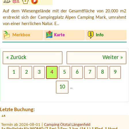
Auf dem Wiesengelände mit der Gesamtfläche von 20.000 m2
erstreckt sich der Campingplatz Alpen Camping Mark, umrahmt
von einer herrlichen Natur. E..
Merkbox
Karte
Info
« Zurück
Weiter »
1
2
3
4
5
6
7
8
9
Termin ab 2026-08-01 |
Camping Kranebitterhof
10
1 Stellplatz mit Strom
..
Termin ab 2026-08-15 |
Camping Hiasenhof
1xzeltplatz und wagen
Letzte Buchung:
Termin ab 2026-07-31 |
Camping und Restaurant Saggraben
1x
Termin ab 2026-08-01 |
Camping Ötztal Längenfeld
1x Stellplatz für WOMO (7,5m) 2 Erw. 2 Jug. (16 J.) 1 Kind, 1 Hund,