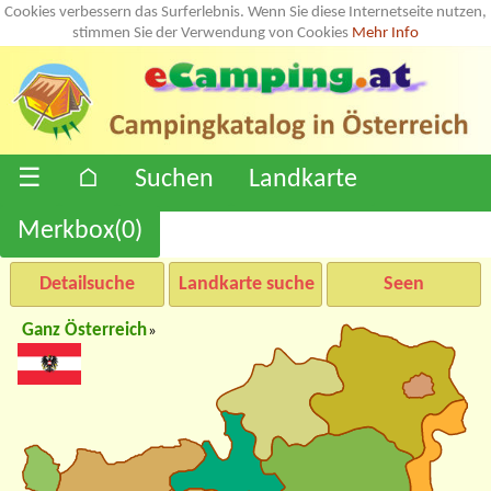
Cookies verbessern das Surferlebnis. Wenn Sie diese Internetseite nutzen,
stimmen Sie der Verwendung von Cookies
Mehr Info
☰
⌂
Suchen
Landkarte
Merkbox(
0
)
Detailsuche
Landkarte suche
Seen
Ganz Österreich
»